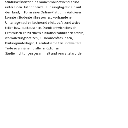
Studiumsfinanzierung manchmal notwendig sind - 
unter einen Hut bringen? Die Lösung lag alsbald auf 
der Hand, in Form einer Online-Plattform. Auf dieser 
konnten Studenten ihre sowieso vorhandenen 
Unterlagen auf einfache und effektive Art und Weise 
teilen bzw. austauschen. Damit entwickelte sich 
Lernrausch.ch
 zu einem bibliotheksähnlichen Archiv, 
wo Vorlesungsnotizen, Zusammenfassungen, 
Prüfungsunterlagen, Lizentiatsarbeiten und weitere 
Texte zu annähernd allen möglichen 
Studienrichtungen gesammelt und verwaltet wurden.