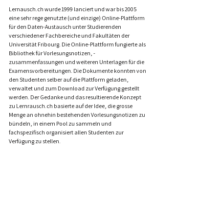
Lernausch.ch wurde 1999 lanciert und war bis 2005 
eine sehr rege genutzte (und einzige) Online-Plattform 
für den Daten-Austausch unter Studierenden 
verschiedener Fachbereiche und Fakultäten der 
Universität Fribourg. Die Online-Plattform fungierte als 
Bibliothek für Vorlesungsnotizen, -
zusammenfassungen und weiteren Unterlagen für die 
Examensvorbereitungen. Die Dokumente konnten von 
den Studenten selber auf die Plattform geladen, 
verwaltet und zum Download zur Verfügung gestellt 
werden. Der Gedanke und das resultierende Konzept 
zu Lernrausch.ch basierte auf der Idee, die grosse 
Menge an ohnehin bestehenden Vorlesungsnotizen zu 
bündeln, in einem Pool zu sammeln und 
fachspezifisch organisiert allen Studenten zur 
Verfügung zu stellen.