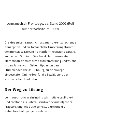
Lernrausch.ch Frontpage, ca. Stand 2001 (Roll-
out der Website im 1999).
Die Idee zu Lernrausch.ch, als auch die entsprechende 
Konzeption und die tatsächliche Umsetzung stammt 
von mir selbst. Die Online-Plattform realisierte parallel 
zu meinem Studium. Das Projekt fand vom ersten 
Moment an einen enorm positiven Anklang und wuchs 
in den Jahren vom Geheimtipp unter den 
Studierenden der Uni Fribourg, zu einem rege 
eingesetzten Online-Tool für die Bewältigung der 
studentischen Laufbahn.
Der Weg zu Lösung
Lernrausch.ch
 war ein intrinsisch motiviertes Projekt 
und entstand zur Jahrtausendwende aus folgender 
Fragestellung: wie das eigene Studium und die 
Nebenbeschäftigungen - welche zur 