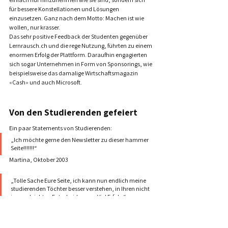
für bessere Konstellationen und Lösungen 
einzusetzen. Ganz nach dem Motto: Machen ist wie 
wollen, nur krasser.
Das sehr positive Feedback der Studenten gegenüber 
Lernrausch.ch und die rege Nutzung, führten zu einem 
enormen Erfolg der Plattform. Daraufhin engagierten 
sich sogar Unternehmen in Form von Sponsorings, wie 
beispielsweise das damalige Wirtschaftsmagazin 
«
Cash
»
 und auch Microsoft.
Von den Studierenden gefeiert
Ein paar Statements von Studierenden:
„Ich möchte gerne den Newsletter zu dieser hammer 
Seite!!!!!!!“
Martina, Oktober 2003
„Tolle Sache Eure Seite, ich kann nun endlich meine 
studierenden Töchter besser verstehen, in Ihren nicht 
immer leichten Entscheidungen. Viel Erfolg.“ 
Hans, November 2003