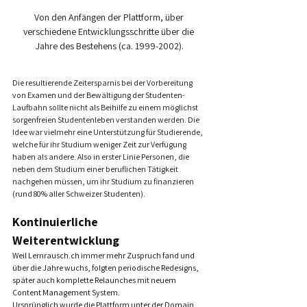
Von den Anfängen der Plattform, über 
verschiedene Entwicklungsschritte über die 
Jahre des Bestehens (ca. 1999-2002).
Die resultierende Zeitersparnis bei der Vorbereitung 
von Examen und der Bewältigung der Studenten-
Laufbahn sollte nicht als Beihilfe zu einem möglichst 
sorgenfreien Studentenleben verstanden werden. Die 
Idee war vielmehr eine Unterstützung für Studierende, 
welche für ihr Studium weniger Zeit zur Verfügung 
haben als andere. Also in erster Linie Personen, die 
neben dem Studium einer beruflichen Tätigkeit 
nachgehen müssen, um ihr Studium zu finanzieren 
(rund 80% aller Schweizer Studenten).
Kontinuierliche 
Weiterentwicklung
Weil Lernrausch.ch immer mehr Zuspruch fand und 
über die Jahre wuchs, folgten periodische Redesigns, 
später auch komplette Relaunches mit neuem 
Content Management System.
Ursprünglich wurde die Plattform unter der Domain 