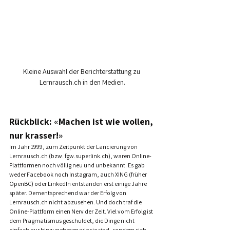
Kleine Auswahl der Berichterstattung zu 
Lernrausch.ch
 in den Medien.
Rückblick: 
«
Machen ist wie wollen, 
nur krasser!
»
Im Jahr 1999, zum Zeitpunkt der Lancierung von 
Lernrausch.ch (bzw. fgw.superlink.ch), waren Online-
Plattformen noch völlig neu und unbekannt. Es gab 
weder Facebook noch Instagram, auch XING (früher 
OpenBC) oder LinkedIn entstanden erst einige Jahre 
später. Dementsprechend war der Erfolg von 
Lernrausch.ch nicht abzusehen. Und doch traf die 
Online-Plattform einen Nerv der Zeit. Viel vom Erfolg ist 
dem Pragmatismus geschuldet, die Dinge nicht 
einfach nur hinzunehmen wie sie sind, sondern sich 