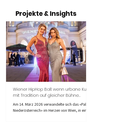
Projekte & Insights
Wiener HipHop Ball: wenn urbane Kultur
mit Tradition auf gleicher Bühne
«tanzt»
Am 14. März 2026 verwandelte sich das «Palais
Niederösterreich» im Herzen von Wien, in eine
Bühne für aussergewöhnliche Begegnungen:
Ballkultur, HipHop, Breakdance, Beatboxing,
Graffiti und Street Art trafen sich beim 6. HipHop