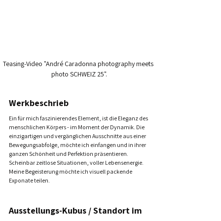
Teasing-Video "André Caradonna photography meets 
photo SCHWEIZ 25".
Werkbeschrieb
Ein für mich faszinierendes Element, ist die Eleganz des 
menschlichen Körpers - im Moment der Dynamik. Die 
einzigartigen und vergänglichen Ausschnitte aus einer 
Bewegungsabfolge, möchte ich einfangen und in ihrer 
ganzen Schönheit und Perfektion präsentieren. 
Scheinbar zeitlose Situationen, voller Lebensenergie. 
Meine Begeisterung möchte ich visuell packende 
Exponate teilen.
Ausstellungs-Kubus / Standort im 