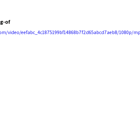
g-of 
c.com/video/eefabc_4c1875199bf14868b7f2d65abcd7aeb8/1080p/mp