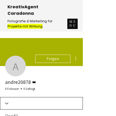
KreativAgent
Caradonna
Fotografie & Marketing für
ME
Projekte mit Wirkung
.
NU
Weitere Optionen
Folgen
andre20878
Administrator
andre20878
0 Follower
0 Gefolgt