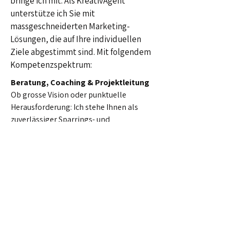
bringe ich mit.
Als KreativAgent
unterstütze ich Sie mit
massgeschneiderten Marketing-
Lösungen, die auf Ihre individuellen
Ziele abgestimmt sind. Mit folgendem
Kompetenzspektrum:
Beratung, Coaching & Projektleitung
Ob grosse Vision oder punktuelle
Herausforderung:
Ich stehe Ihnen als
zuverlässiger Sparrings- und
Umsetzungspartner zur Seite
.
Mit klarer
Kommunikation, effizienter Planung und
langjähriger Erfahrung führe ich
Projekte sicher und erfolgreich ans Ziel.
Beispiele:
TopPharm TV-Kampagne
,
Porini Foundation Positionierung
und
weitere
.
Konzeption & Strategie