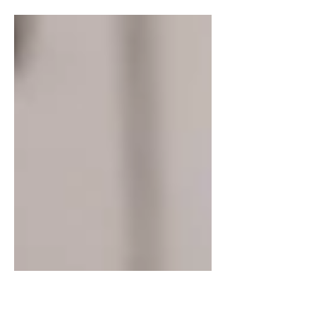
Das Bild «Flowstate - Break(ing) the limits» für
das Solothurner Tanzfestival «Find your Flow»
wurde zum PR-Bild des Jahres (DACH Region)
gekürt. Das Bild setzte sich zuerst in der
Kategorie People durch und erreichte
schliesslich auch den Gesamtsieg .