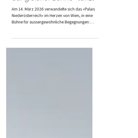
urbane Kultur mit Tradition
auf gleicher Bühne «tanzt»
Am 14. März 2026 verwandelte sich das «Palais
Niederösterreich» im Herzen von Wien, in eine
Bühne für aussergewöhnliche Begegnungen:
Ballkultur, HipHop, Breakdance, Beatboxing,
Graffiti und Street Art trafen sich beim 6. HipHop
Ball zum «Stelldichein».