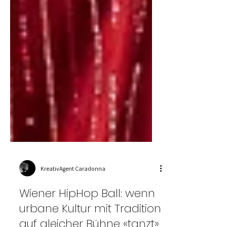
KreativAgent Caradonna
Wiener HipHop Ball: wenn